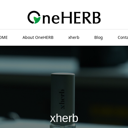
OME
About OneHERB
xherb
Blog
Cont
xherb