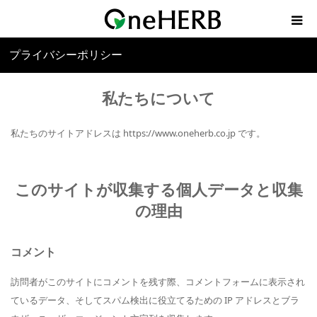
プライバシーポリシー
HOME
私たちについて
About OneHERB
私たちのサイトアドレスは https://www.oneherb.co.jp です。
xherb
Blog
このサイトが収集する個人データと収集
の理由
Contact
コメント
訪問者がこのサイトにコメントを残す際、コメントフォームに表示され
ているデータ、そしてスパム検出に役立てるための IP アドレスとブラ