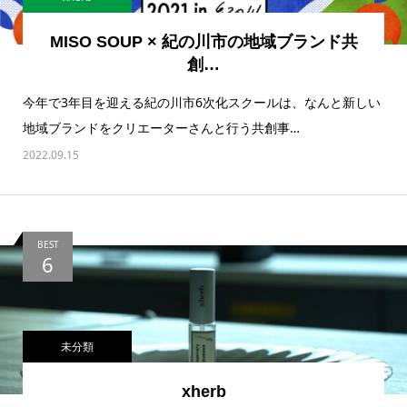
MISO SOUP × 紀の川市の地域ブランド共
創…
今年で3年目を迎える紀の川市6次化スクールは、なんと新しい
地域ブランドをクリエーターさんと行う共創事…
2022.09.15
BEST
6
未分類
xherb