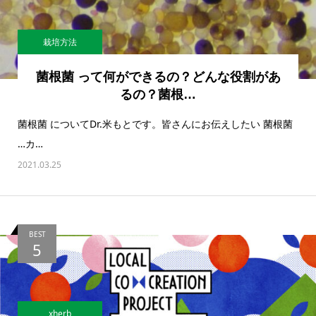
栽培方法
菌根菌 って何ができるの？どんな役割があ
るの？菌根…
菌根菌 についてDr.米もとです。皆さんにお伝えしたい 菌根菌
…カ…
2021.03.25
BEST
5
xherb