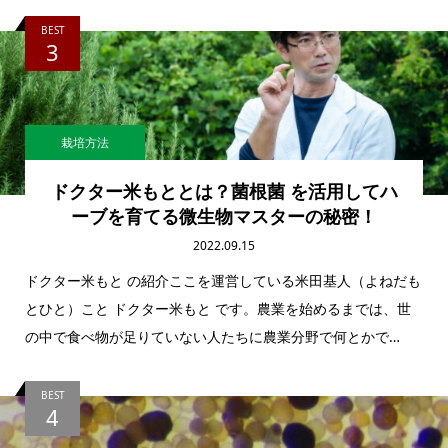
BEST
3
栽培方法
ドクター米もととは？菌根菌 を活用してハ
ーブを育てる微生物マスターの秘密！
2022.09.15
ドクター米もと の紹介ここを運営している米田基人（よねだも
とひと）こと ドクター米もと です。農業を始めるまでは、世
の中で食べ物が足りていない人たちに農業分野で何とかで…
BEST
4