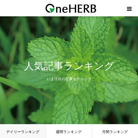
HOME
About OneHERB
xherb
人気記事ランキング
Blog
いま注目の記事をチェック
Contact
デイリーランキング
週間ランキング
月間ランキング