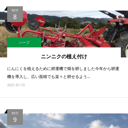
BEST
8
ハーブ
ニンニクの植え付け
にんにくを植えるために耕運機で畑を耕しました今年から耕運
機を導入し、広い面積でも楽々と耕せるよう…
2021.01.10
BEST
9