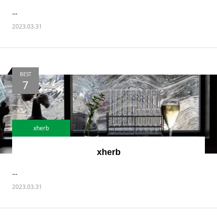
…
2023.03.31
BEST
7
xherb
xherb
…
2023.03.31